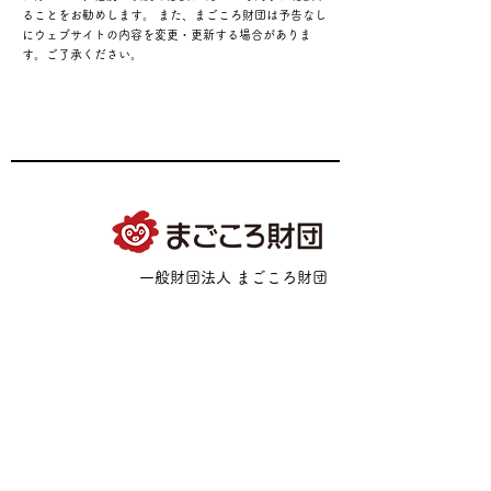
ることをお勧めします。 また、まごころ財団は予告なし
にウェブサイトの内容を変更・更新する場合がありま
す。ご了承ください。
一般財団法人 まごころ財団
〒330-0855 埼玉県さいたま市大宮区上小町535
Tel.
048-650-3030
Mail.
info@magokoro-fundation.org
お問合せ
プライバシーポリシー