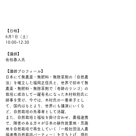
【日時】
6月1日（土）
10:00-12:30
【講師】
佐伯泰人氏
【講師プロフィール】
日本にて無農薬・無肥料・無除草剤の「自然農
法」を確立した福岡正信氏と、世界で初めて無
農薬・無肥料・無除草剤で「奇跡のリンゴ」の
栽培に成功して一躍有名になった木村秋則氏に
師事を受け、今では、木村氏の一番弟子とし
て、国内はもとより、世界にも講演にいくな
ど、自然栽培の先導者として活躍。
また、自然栽培と福祉を掛け合わせ、農福連携
で、障害のある方々が日本の耕作放棄地・荒廃
地を自然栽培で再生していく「一般社団法人農
福連携自然栽培パーティー」を立ち上げ、現在