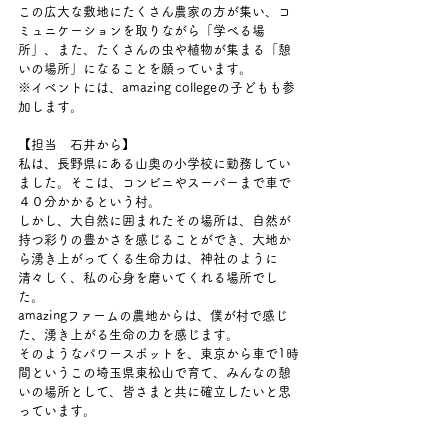
この広大な敷地にたくさん農家の方が集い、コ
ミュニケーションを取りながら「学べる場
所」、また、たくさんの虫や植物が集まる「憩
いの場所」になることを願っています。
※イベントには、amazing collegeの子どもも参
加します。
【担当　石井から】
私は、長野県にある山奥の小学校に勤務してい
ました。そこは、コンビニやスーパーまで車で
４０分かかるという村。
しかし、大自然に囲まれたその場所は、自然が
持つ彩りの豊かさを感じることができ、大地か
ら湧き上がってくる生命力は、神社のように
清々しく、私の心身を磨いてくれる場所でし
た。
amazingファームの農地からは、僕が村で感じ
た、湧き上がる生命の力を感じます。
そのようなパワースポットを、東京から車で1時
間というこの埼玉県東松山で育て、みんなの憩
いの場所として、皆さまと共に確立したいと思
っています。