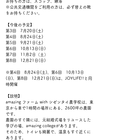
お持ちの方は、スコップ、鍬等
※公共交通機関をご利用の方は、必ず替えの靴
をお持ちください。
【今後の予定】
第3回　7月20日(土)
第4回　8月24日(土)
第5回　9月21日(土)
第6回　10月13日(日)
第7回　11月2日（土）
第8回　12月21日(日)　
※第4回　8月24日(土)、第6回　10月13日
(日)、第8回　12月21日(日)は、JOYLIFE!!と同
時開催
【説明】
amazing ファーム with シゼンタイ農学校は、東
京から車で1時間の場所にある、2600坪の農園
です。
農園のすぐ隣には、元結婚式場をリユースした
学びの場、amazing collegeがあります。
そのため、トイレも綺麗で、温泉もすぐ近くに
あります。