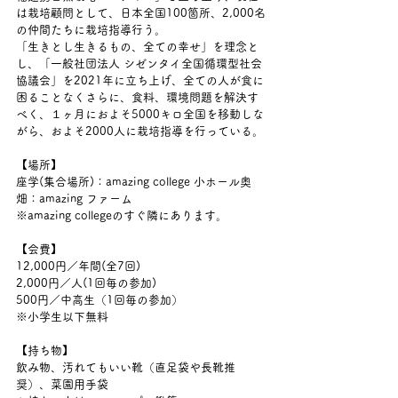
は栽培顧問として、日本全国100箇所、2,000名
の仲間たちに栽培指導行う。
「生きとし生きるもの、全ての幸せ」を理念と
し、「一般社団法人 シゼンタイ全国循環型社会
協議会」を2021年に立ち上げ、全ての人が食に
困ることなくさらに、食料、環境問題を解決す
べく、１ヶ月におよそ5000キロ全国を移動しな
がら、およそ2000人に栽培指導を行っている。
【場所】
座学(集合場所)：amazing college 小ホール奥
畑：amazing ファーム
※amazing collegeのすぐ隣にあります。
【会費】
12,000円／年間(全7回)
2,000円／人(1回毎の参加)
500円／中高生（1回毎の参加）
※小学生以下無料
【持ち物】
飲み物、汚れてもいい靴（直足袋や長靴推
奨）、菜園用手袋